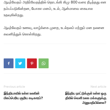
ஆயுர்வேதம் அதிர்வேதத்தில் தொடங்கி கிமு 800 வரை நீடித்தது என
நம்பப்படுகின்றன, யோகா மனம், உடல், ஆன்மாவை கையால
உதவுகின்றது.
ஆயுர்வேதம் உணவு, வாழ்க்கை முறை, உடல்நலம் மற்றும் மன நலனை
கவனித்துக் கொள்கிறது.
Previous article
Next article
இந்தியாவில் உள்ள உலகின்
இந்திய நாட்டுக்குள் உள்ள ஒரு
மிகப்பெரிய சூரிய கடிகாரம்?
தீவில் வெளி உலக மக்களுக்கு
அனுமதியில்லை?