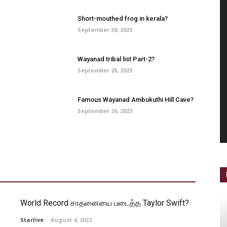
Short-mouthed frog in kerala?
September 30, 2023
Wayanad tribal list Part-2?
September 28, 2023
Famous Wayanad Ambukuthi Hill Cave?
September 26, 2023
World Record சாதனையை படைத்த Taylor Swift?
Starlive
-
August 4, 2022