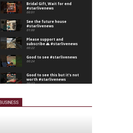
Bridal Gift, Wait for end
#starlivenews
00:51
See the future house
#starlivenews
01:00
Please support and
subscribe 🙏 #starlivenews
00:22
Good to see #starlivenews
00:24
Good to see this but it's not
worth #starlivenews
00:17
it's worth to buy
#starlivenews
00:11
BUSINESS
Nice creativity but not
worth it #starlivenews
00:58
See the picture of ancient
people #starlivenews