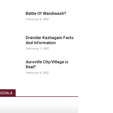
Battle Of Wandiwash?
February 8, 2023
Dravidar Kazhagam Facts
And Information
February 7, 2023
Auroville City/Village is
Real?
February 6, 2023
KERALA