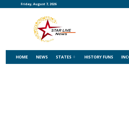
Friday, August 7, 2026
Starlivenews
|
Interesting
News
|
Tamilnadu
States
HOME
NEWS
STATES
HISTORY FUNS
IN
India
World
Unknown
Facts