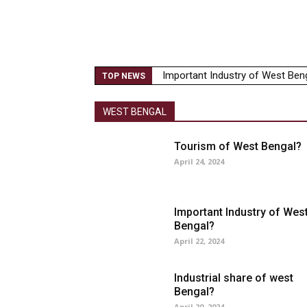
Important Industry of West Benga
Industrial share of west Bengal
TOP NEWS
WEST BENGAL
Tourism of West Bengal?
April 24, 2024
Important Industry of Wes
Bengal?
April 22, 2024
Industrial share of west
Bengal?
April 20, 2024