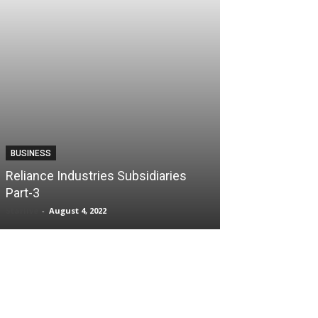
00:13
Cute to see this
#starlivenews
00:14
BUSINESS
BUSINESS
Reliance Industries Subsidiaries
Reliance Indus
Part-3
Part-2
Starlive
-
August 4, 2022
Starlive
-
August 4,