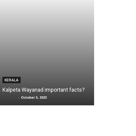
KERALA
KERALA
Kalpeta Wayanad important facts?
Kalpeta City n
Starlive
-
October 5, 2023
Starlive
-
October 4