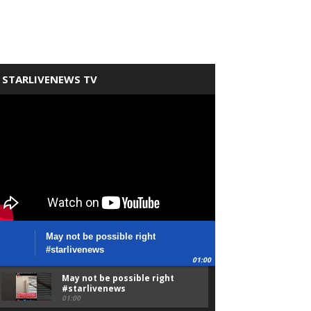
STARLIVENEWS TV
May not be possible right
#starlivenews
01:00
May not be possible right
#starlivenews
01:00