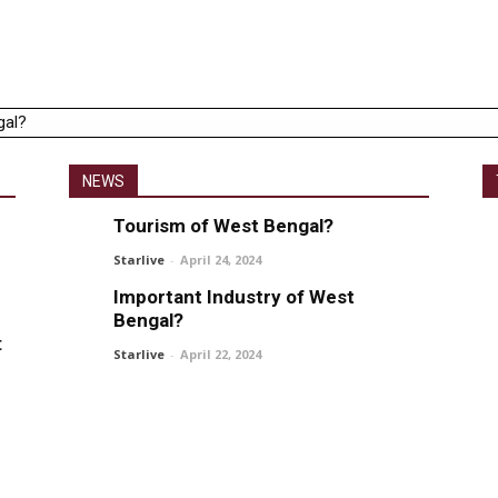
l?
?
NEWS
Tourism of West Bengal?
Starlive
-
April 24, 2024
Important Industry of West
Bengal?
t
Starlive
-
April 22, 2024