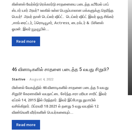
கின்னஸ் வேர்ல்டு ரெக்கார்டு சாதனையை படைத்த ஃபீமேல் பாப்
ஸ்டார் யார் அவர்? உலகில் உள்ள பெரும்பாலான மக்களுக்கு தெரிந்த
பெயர்! அவர் தான் டெய்லர் ஷிப்ட். டெய்லர் ஷிப்ட் இவர் ஒரு சிங்கர்
,சாங் ரைட்டர், ப்ரொடியூசர், Actress, டைரக்டர் & பிசினஸ்
ஓமன். இவர் யூடியூபில்...
Read more
46 வினாடிகளில் சாதனை படைத்த 5 வயது சிறுமி?
Starlive
-
August 4, 2022
மின்னல் வேகத்தில் 46 வினாடிகளில் சாதனை படைத்த 5 வயது
சிறுமி! கேரளாவின் வயநாட்டை சேர்ந்த சரா மரியா சாரிட் இவர்
ஏப்ரல் 14, 2015 இல் பிறந்தார். இவர் இப்போது துபாயில்
வசிக்கிறார். பிப்ரவரி 18 2021 ல் தனது 5 வது வயதில் 12
விண்வெளி வீரர்களின் பெயர்களையும்...
Read more