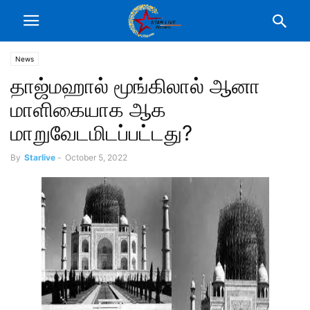
News
தாஜ்மஹால் மூங்கிலால் ஆனா
மாளிகையாக ஆக
மாறுவேடமிடப்பட்டது?
By
Starlive
-
October 5, 2022