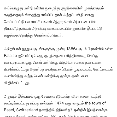
அப்பொழுது பன்றி உள்ளே நுழைந்து குழந்தையின் முகத்தையும்
கழுத்தையும் சிதைத்து சாப்பிட்டதால் அந்தப் பன்றி கைது
செய்யப்பட்டு பல சாட்சியங்கள் ஆதாரங்கள் அடிப்படையில்
தீர்ப்பளித்தார்கள் அதன்படி மரக்கட்டையில் தூக்கில் இடப்பட்டு
கழுத்தை நெரித்து கொள்ளப்படுவார்.
அதேபோல் நூறு வருடங்களுக்கு முன்பு 1386வருடம் பிரான்சில் உள்ள
Falaise ஐகோர்ட்டில் ஒரு குழந்தையை சித்திரவதை செய்து
உண்பதற்காக ஒரு பெண் பன்றிக்கு வித்தியாசமான தண்டனை
விதிக்கப்பட்டது அதன்படி மனிதனைப்போல் முடியையும், கோட்டையும்
அணிவித்து அந்த பெண் பன்றிக்கு தூக்கு தண்டனை
விதிக்கப்பட்டது.
அதுவும் இல்லாமல் ஒரு சேவலை நீதிமன்ற விசாரணை நடத்தி
தண்டிக்கபட்டது எப்படி என்றால் 1474 வது வருடம் the town of
Basel, Switzerland நகரத்தில் நீதிமன்றம் ஒன்றில் இயற்கைக்கு
மாறாக சேவல் ஒன்று முட்டை இட்டதால் அதற்கு மரண தண்டனை