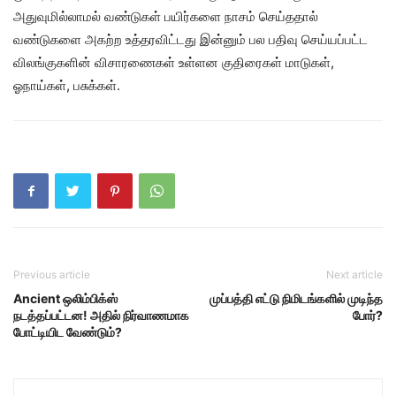
அதுவுமில்லாமல் வண்டுகள் பயிர்களை நாசம் செய்ததால்
வண்டுகளை அகற்ற உத்தரவிட்டது இன்னும் பல பதிவு செய்யப்பட்ட
விலங்குகளின் விசாரணைகள் உள்ளன குதிரைகள் மாடுகள்,
ஓநாய்கள், பசுக்கள்.
Previous article
Next article
Ancient ஒலிம்பிக்ஸ்
முப்பத்தி எட்டு நிமிடங்களில் முடிந்த
நடத்தப்பட்டன! அதில் நிர்வாணமாக
போர்?
போட்டியிட வேண்டும்?