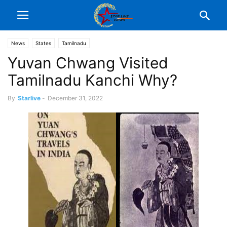
News
States
Tamilnadu
Yuvan Chwang Visited
Tamilnadu Kanchi Why?
By
Starlive
-
December 31, 2022