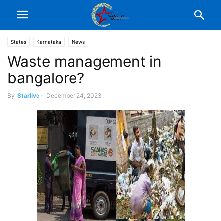
States
Karnataka
News
Waste management in
bangalore?
By
Starlive
-
December 24, 2023