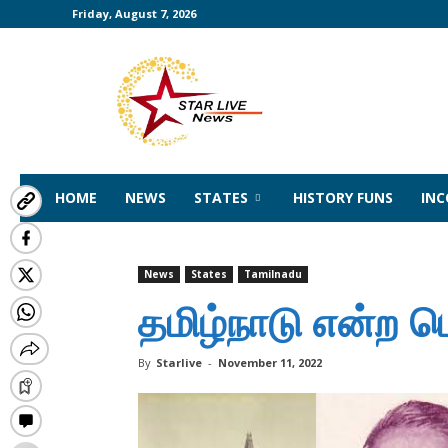
Friday, August 7, 2026
Starlivenews
|
Interesting
News
|
Tamilnadu
States
HOME
NEWS
STATES
HISTORY FUNS
IN
India
World
Unknown
Facts
News
States
Tamilnadu
தமிழ்நாடு என்ற பெ
By
Starlive
-
November 11, 2022