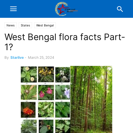
News
States
West Bengal
West Bengal flora facts Part-
1?
By
Starlive
-
March 25, 2024